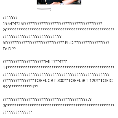
?????????????)
????????
1954?4?25???????????????????????????????????????????
20??????????????????????????????????????????????????????????
????????????????????????????????
5???????????????????????????????? Ph.D.???????????????????
Ed.D.??
???????????????????????MIT???4???
11??????????????????????????????????????????????????????????
??????????????????????????????????????????????????????????
?????????????????TOEFL CBT 300??TOEFL iBT 120??TOEIC
990????????????1??
??????????????????????????????????????????????7?
30??????????????????????????????????????????????????????????
????????????????