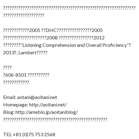
?????????????????????????????????????????????????????????????
???????????????????
????????????2005 ??DHC????????????????2005
????????????????????2008 ????????????????2012
????????”Listening Comprehension and Overall Proficiency”?
2013?, Lambert?????
????
?606-8501 ??????????
????????????
Email: aotani@aoitani.net
Homepage: http://aoitani.net/
Blog: http://ameblo.jp/aoitaniblog/
????????????????????????????????????????????????
TEL +81 (0)75 753 2568